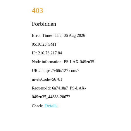
新澳2025新澳门原料网-资料免费精选
安易云
安消云
环易云
电易云
邮箱：
xp@gdliontech.com
0371-61312101
热线电话：
首页
产品
智慧消防设备
智慧用电设备
智慧电力运维设备
环保用电监控设备
电气火灾监控设备
消防电源监控设备
系统平台
方案
智慧消防