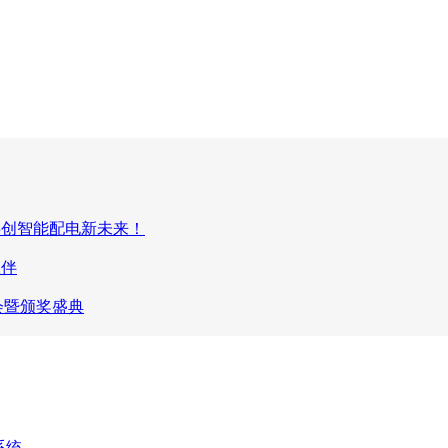
共创智能配电新未来！
伙伴
大会暨颁奖盛典
系统