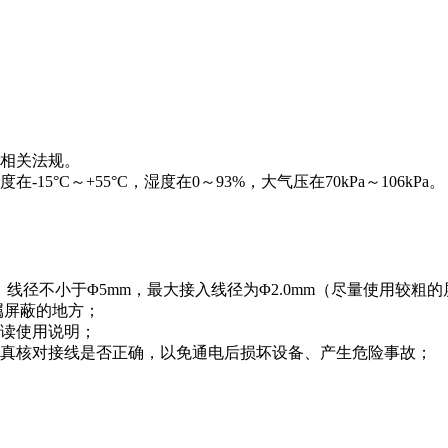
相关法规。
°C～+55°C，湿度在0～93%，大气压在70kPa～106kPa。
。
。
，线径不小于Φ5mm，最大接入线径为Φ2.0mm（尽量使用较粗
属屏蔽的地方；
读使用说明；
真核对接线是否正确，以免通电后损坏设备、产生危险事故；